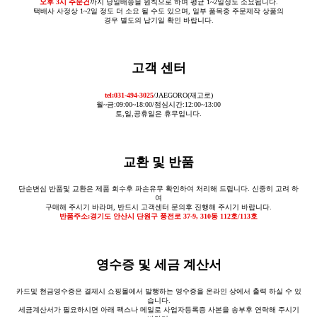
오후 3시 주문건
까지 당일배송을 원칙으로 하며 평균 1~2일정도 소요됩니다.
택배사 사정상 1~2일 정도 더 소요 될 수도 있으며, 일부 품목중 주문제작 상품의
경우 별도의 납기일 확인 바랍니다.
고객 센터
tel:031-494-3025
/JAEGORO(재고로)
월~금:09:00~18:00/점심시간:12:00~13:00
토,일,공휴일은 휴무입니다.
교환 및 반품
단순변심 반품및 교환은 제품 회수후 파손유무 확인하여 처리해 드립니다. 신중히 고려 하
여
구매해 주시기 바라며, 반드시 고객센터 문의후 진행해 주시기 바랍니다.
반품주소:경기도 안산시 단원구 풍전로 37-9, 310동 112호/113호
영수증 및 세금 계산서
카드및 현금영수증은 결제시 쇼핑몰에서 발행하는 영수증을 온라인 상에서 출력 하실 수 있
습니다.
세금계산서가 필요하시면 아래 팩스나 메일로 사업자등록증 사본을 송부후 연락해 주시기