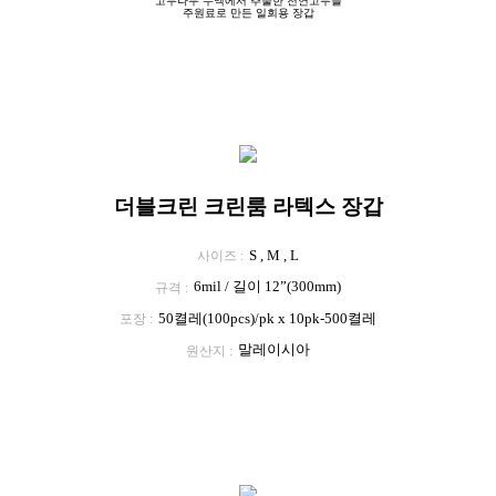
고무나무 수액에서 추출한 천연고무를
주원료로 만든 일회용 장갑
더블크린 크린룸 라텍스 장갑
S , M , L
사이즈
6mil / 길이 12”(300mm)
규격
50켤레(100pcs)/pk x 10pk-500켤레
포장
말레이시아
원산지