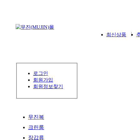
최신상품
로그인
회원가입
회원정보찾기
무진복
크린룸
장갑류