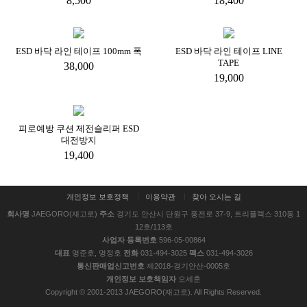
8,500
18,400
ESD 바닥 라인 테이프 100mm 폭
ESD 바닥 라인 테이프 LINE
TAPE
38,000
19,000
피로예방 쿠션 제전슬리퍼 ESD
대전방지
19,400
개인정보 보호정책
이용약관
찾아 오시는 길
회사명
JAEGORO(재고로)
주소
경기도 안산시 단원구 풍전로 37-9, 트리플렉스 310동 1
12호/113호
사업자 등록번호
596-05-00864
대표
명준호, 명정호
전화
031-494-3025
팩스
031-494-3026
통신판매업신고번호
제2018-경기안산-0005호
개인정보 보호책임자
오세훈
Copyright © 2001-2013 JAEGORO(재고로). All Rights Reserved.