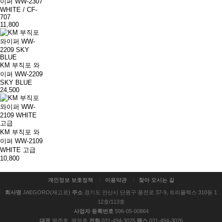
이퍼 WW-2307
WHITE / CF-
707
11,800
KM 부직포 와
이퍼 WW-2209
SKY BLUE
24,500
KM 부직포 와
이퍼 WW-2109
WHITE 고급
10,800
개인정보 보호정책
이용약관
찾아 오시는 길
회사명
JAEGORO(재고로)
주소
경기도 안산시 단원구 풍전로 37-9, 트리플렉스 310동 1
12호/113호
사업자 등록번호
596-05-00864
대표
명준호, 명정호
전화
031-494-3025
팩스
031-494-3026