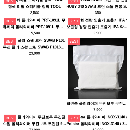
BEST
BEST
청색 리필 스티키롤 장착 TOOL
HUBY-340 SWAB 크린 스왑 면봉 SAKURA SC-002 ( CA-002 )
2,500
350
BEST
BEST
퓨리텍 폴리와이퍼 PRT-1091L 무진보루 100장
보급형 정량 인출기 토출기 IPA 약품통
15,500
2,900
BEST
BEST
무진 폴리 스왑 크린 SWAB P1013B P2025 P5059
23,000
크린룸 폴리와이퍼 무진보루 무진천 6×9인치(15×23cm) 100장
7,900
BEST
BEST
수입 폴리와이퍼 무진보루 무진천 9인치 10팩 한박스
Polstar 폴리와이퍼 INOX-3140 / 3070
72,000
69,000