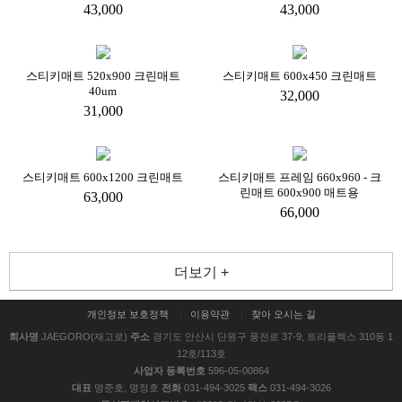
43,000
43,000
스티키매트 520x900 크린매트
스티키매트 600x450 크린매트
40um
32,000
31,000
스티키매트 600x1200 크린매트
스티키매트 프레임 660x960 - 크
린매트 600x900 매트용
63,000
66,000
더보기 +
개인정보 보호정책
이용약관
찾아 오시는 길
회사명
JAEGORO(재고로)
주소
경기도 안산시 단원구 풍전로 37-9, 트리플렉스 310동 1
12호/113호
사업자 등록번호
596-05-00864
대표
명준호, 명정호
전화
031-494-3025
팩스
031-494-3026