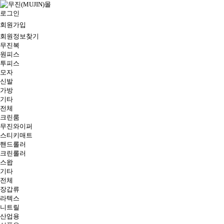
로그인
회원가입
회원정보찾기
무진복
원피스
투피스
모자
신발
가방
기타
전체
크린룸
무진와이퍼
스티키매트
핸드롤러
크린롤러
스왑
기타
전체
장갑류
라텍스
니트릴
산업용