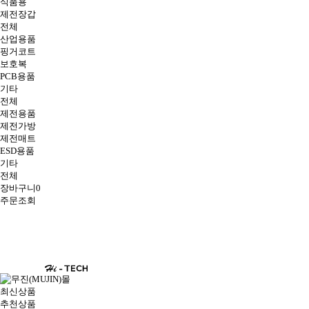
식품용
제전장갑
전체
산업용품
핑거코트
보호복
PCB용품
기타
전체
제전용품
제전가방
제전매트
ESD용품
기타
전체
장바구니
0
주문조회
최신상품
추천상품