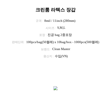
크린룸 라텍스 장갑
8mil / 11inch (280mm)
규격
S,M,L
사이즈
진공 bag 2중포장
포장
100pcs/bag(50켤레) x 10bag/box - 1000pcs(500켤레)
판매단위
Clean Master
브랜드
수입(VN)
원산지