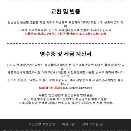
교환 및 반품
단순변심 반품및 교환은 제품 회수후 파손유무 확인하여 처리해 드립니다. 신중히 고려 하
여
구매해 주시기 바라며, 반드시 고객센터 문의후 진행해 주시기 바랍니다.
반품주소:경기도 안산시 단원구 풍전로 37-9, 310동 112호/113호
영수증 및 세금 계산서
카드및 현금영수증은 결제시 쇼핑몰에서 발행하는 영수증을 온라인 상에서 출력 하실 수 있
습니다.
세금계산서가 필요하시면 아래 팩스나 메일로 사업자등록증 사본을 송부후 연락해 주시기
바라며,
반드시 주문전 고객센터로 별도 문의 바랍니다. 결제 진행 완료후 세금계산서 발행은 불가
합니다.
fax:031-494-3026
/e-mail:jaegoro@naver.com
무통장 입금 진행후 현금영수증 발행 관련
개인:현금 영수증 선택후 핸드폰 번호로 현금영수증 발행 가능함.
기업:지출 증빙 선택후 사업자 번호 입력 하시면 국세청으로 자동 전송됨.
개인정보 보호정책
이용약관
찾아 오시는 길