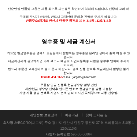
단순변심 반품및 교환은 제품 회수후 파손유무 확인하여 처리해 드립니다. 신중히 고려 하
여
구매해 주시기 바라며, 반드시 고객센터 문의후 진행해 주시기 바랍니다.
반품주소:경기도 안산시 단원구 풍전로 37-9, 310동 112호/113호
영수증 및 세금 계산서
카드및 현금영수증은 결제시 쇼핑몰에서 발행하는 영수증을 온라인 상에서 출력 하실 수 있
습니다.
세금계산서가 필요하시면 아래 팩스나 메일로 사업자등록증 사본을 송부후 연락해 주시기
바라며,
반드시 주문전 고객센터로 별도 문의 바랍니다. 결제 진행 완료후 세금계산서 발행은 불가
합니다.
fax:031-494-3026
/e-mail:jaegoro@naver.com
무통장 입금 진행후 현금영수증 발행 관련
개인:현금 영수증 선택후 핸드폰 번호로 현금영수증 발행 가능함.
기업:지출 증빙 선택후 사업자 번호 입력 하시면 국세청으로 자동 전송됨.
개인정보 보호정책
이용약관
찾아 오시는 길
회사명
JAEGORO(재고로)
주소
경기도 안산시 단원구 풍전로 37-9, 트리플렉스 310동 1
12호/113호
사업자 등록번호
596-05-00864