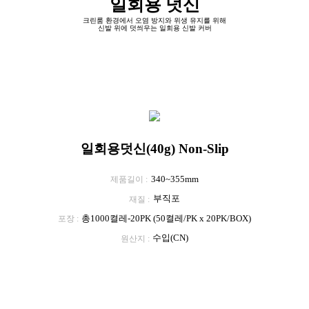
일회용 덧신
크린룸 환경에서 오염 방지와 위생 유지를 위해
신발 위에 덧씌우는 일회용 신발 커버
일회용덧신(40g) Non-Slip
340~355mm
제품길이
부직포
재질
총1000켤레-20PK (50켤레/PK x 20PK/BOX)
포장
수입(CN)
원산지