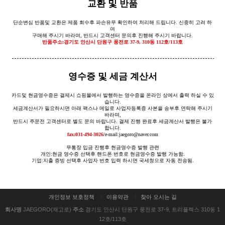
교환 및 반품
단순변심 반품및 교환은 제품 회수후 파손유무 확인하여 처리해 드립니다. 신중히 고려 하
여
구매해 주시기 바라며, 반드시 고객센터 문의후 진행해 주시기 바랍니다.
반품주소:경기도 안산시 단원구 풍전로 37-9, 310동 112호/113호
영수증 및 세금 계산서
카드및 현금영수증은 결제시 쇼핑몰에서 발행하는 영수증을 온라인 상에서 출력 하실 수 있
습니다.
세금계산서가 필요하시면 아래 팩스나 메일로 사업자등록증 사본을 송부후 연락해 주시기
바라며,
반드시 주문전 고객센터로 별도 문의 바랍니다. 결제 진행 완료후 세금계산서 발행은 불가
합니다.
fax:031-494-3026
/e-mail:jaegoro@naver.com
무통장 입금 진행후 현금영수증 발행 관련
개인:현금 영수증 선택후 핸드폰 번호로 현금영수증 발행 가능함.
기업:지출 증빙 선택후 사업자 번호 입력 하시면 국세청으로 자동 전송됨.
개인정보 보호정책
이용약관
찾아 오시는 길
회사명
JAEGORO(재고로)
주소
경기도 안산시 단원구 풍전로 37-9, 트리플렉스 310동 1
12호/113호