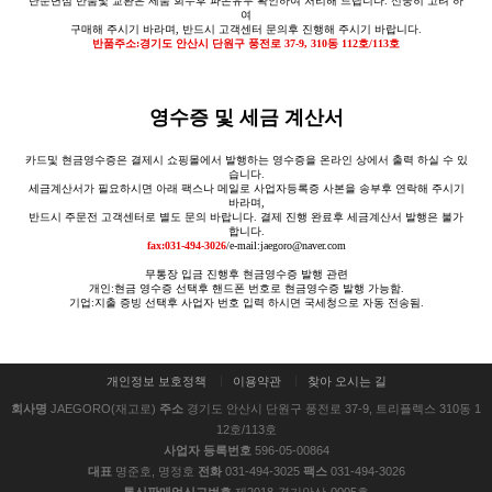
단순변심 반품및 교환은 제품 회수후 파손유무 확인하여 처리해 드립니다. 신중히 고려 하
여
구매해 주시기 바라며, 반드시 고객센터 문의후 진행해 주시기 바랍니다.
반품주소:경기도 안산시 단원구 풍전로 37-9, 310동 112호/113호
영수증 및 세금 계산서
카드및 현금영수증은 결제시 쇼핑몰에서 발행하는 영수증을 온라인 상에서 출력 하실 수 있
습니다.
세금계산서가 필요하시면 아래 팩스나 메일로 사업자등록증 사본을 송부후 연락해 주시기
바라며,
반드시 주문전 고객센터로 별도 문의 바랍니다. 결제 진행 완료후 세금계산서 발행은 불가
합니다.
fax:031-494-3026
/e-mail:jaegoro@naver.com
무통장 입금 진행후 현금영수증 발행 관련
개인:현금 영수증 선택후 핸드폰 번호로 현금영수증 발행 가능함.
기업:지출 증빙 선택후 사업자 번호 입력 하시면 국세청으로 자동 전송됨.
개인정보 보호정책
이용약관
찾아 오시는 길
회사명
JAEGORO(재고로)
주소
경기도 안산시 단원구 풍전로 37-9, 트리플렉스 310동 1
12호/113호
사업자 등록번호
596-05-00864
대표
명준호, 명정호
전화
031-494-3025
팩스
031-494-3026
통신판매업신고번호
제2018-경기안산-0005호