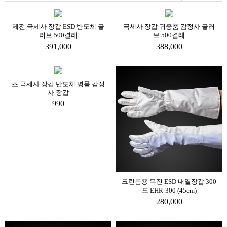
제전 극세사 장갑 ESD 반도체 글
극세사 장갑 귀중품 감정사 글러
러브 500켤레
브 500켤레
391,000
388,000
초 극세사 장갑 반도체 명품 감정
사 장갑
990
크린룸용 무진 ESD 내열장갑 300
도 EHR-300 (45cm)
280,000