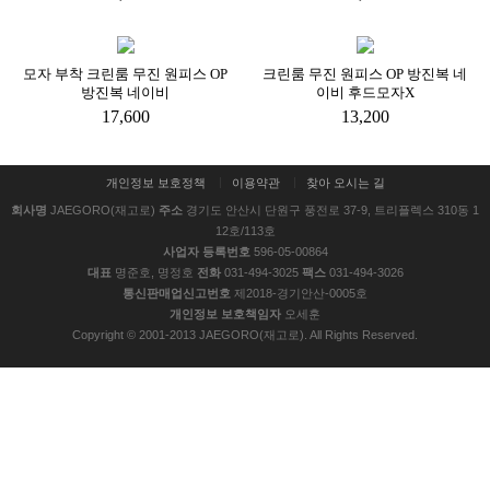
모자 부착 크린룸 무진 원피스 OP
크린룸 무진 원피스 OP 방진복 네
방진복 네이비
이비 후드모자X
17,600
13,200
개인정보 보호정책
이용약관
찾아 오시는 길
회사명
JAEGORO(재고로)
주소
경기도 안산시 단원구 풍전로 37-9, 트리플렉스 310동 1
12호/113호
사업자 등록번호
596-05-00864
대표
명준호, 명정호
전화
031-494-3025
팩스
031-494-3026
통신판매업신고번호
제2018-경기안산-0005호
개인정보 보호책임자
오세훈
Copyright © 2001-2013 JAEGORO(재고로). All Rights Reserved.