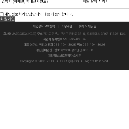
연락처 (이메일, 휴대전화번호)
회원 탈퇴 시까지
개인정보처리방침안내의 내용에 동의합니다.
개인정보 보호정책
이용약관
찾아 오시는 길
회사명
JAEGORO(재고로)
주소
경기도 안산시 단원구 풍전로 37-9, 트리플렉스 310동 112호/113호
사업자 등록번호
596-05-00864
대표
명준호, 명정호
전화
031-494-3025
팩스
031-494-3026
통신판매업신고번호
제2018-경기안산-0005호
개인정보 보호책임자
오세훈
Copyright © 2001-2013 JAEGORO(재고로). All Rights Reserved.