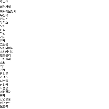
로그인
회원가입
회원정보찾기
무진복
원피스
투피스
모자
신발
가방
기타
전체
크린룸
무진와이퍼
스티키매트
핸드롤러
크린롤러
스왑
기타
전체
장갑류
라텍스
니트릴
산업용
식품용
제전장갑
전체
산업용품
핑거코트
보호복