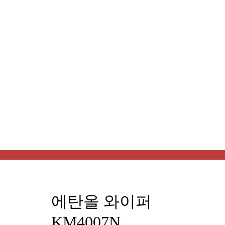
에탄올 와이퍼
KM4007N