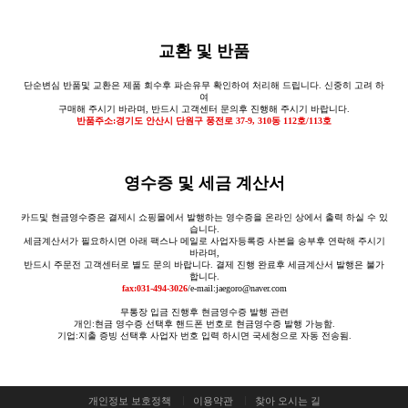
교환 및 반품
단순변심 반품및 교환은 제품 회수후 파손유무 확인하여 처리해 드립니다. 신중히 고려 하
여
구매해 주시기 바라며, 반드시 고객센터 문의후 진행해 주시기 바랍니다.
반품주소:경기도 안산시 단원구 풍전로 37-9, 310동 112호/113호
영수증 및 세금 계산서
카드및 현금영수증은 결제시 쇼핑몰에서 발행하는 영수증을 온라인 상에서 출력 하실 수 있
습니다.
세금계산서가 필요하시면 아래 팩스나 메일로 사업자등록증 사본을 송부후 연락해 주시기
바라며,
반드시 주문전 고객센터로 별도 문의 바랍니다. 결제 진행 완료후 세금계산서 발행은 불가
합니다.
fax:031-494-3026
/e-mail:jaegoro@naver.com
무통장 입금 진행후 현금영수증 발행 관련
개인:현금 영수증 선택후 핸드폰 번호로 현금영수증 발행 가능함.
기업:지출 증빙 선택후 사업자 번호 입력 하시면 국세청으로 자동 전송됨.
개인정보 보호정책
이용약관
찾아 오시는 길