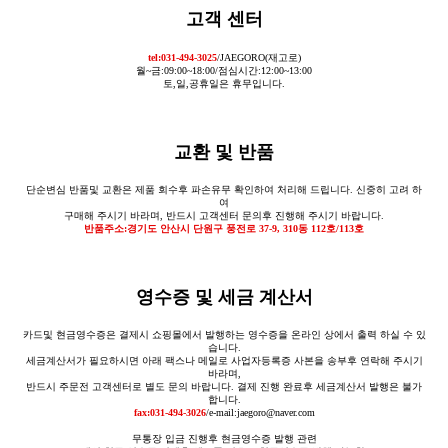
고객 센터
tel:031-494-3025
/JAEGORO(재고로)
월~금:09:00~18:00/점심시간:12:00~13:00
토,일,공휴일은 휴무입니다.
교환 및 반품
단순변심 반품및 교환은 제품 회수후 파손유무 확인하여 처리해 드립니다. 신중히 고려 하
여
구매해 주시기 바라며, 반드시 고객센터 문의후 진행해 주시기 바랍니다.
반품주소:경기도 안산시 단원구 풍전로 37-9, 310동 112호/113호
영수증 및 세금 계산서
카드및 현금영수증은 결제시 쇼핑몰에서 발행하는 영수증을 온라인 상에서 출력 하실 수 있
습니다.
세금계산서가 필요하시면 아래 팩스나 메일로 사업자등록증 사본을 송부후 연락해 주시기
바라며,
반드시 주문전 고객센터로 별도 문의 바랍니다. 결제 진행 완료후 세금계산서 발행은 불가
합니다.
fax:031-494-3026
/e-mail:jaegoro@naver.com
무통장 입금 진행후 현금영수증 발행 관련